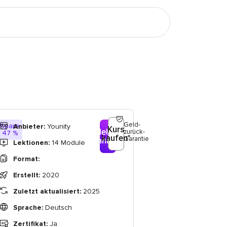
Geld-
Spare
Anbieter:
Younity
Kurs
Mehr
zurück-
47 %
kaufen*
Garantie
erfahren*
Lektionen:
14 Module
Format:
Erstellt:
2020
Zuletzt aktualisiert:
2025
Sprache:
Deutsch
Zertifikat:
Ja