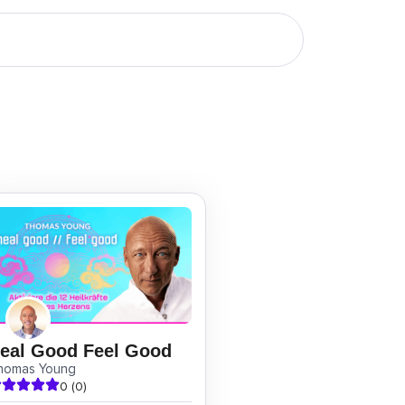
eal Good Feel Good
homas Young
0 (0)