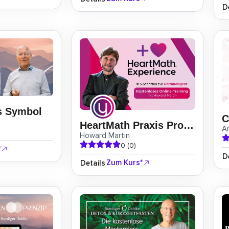
D
ls Symbol
HeartMath Praxis Programm
A
Howard Martin
0 (0)
*
D
Zum Kurs*
Details