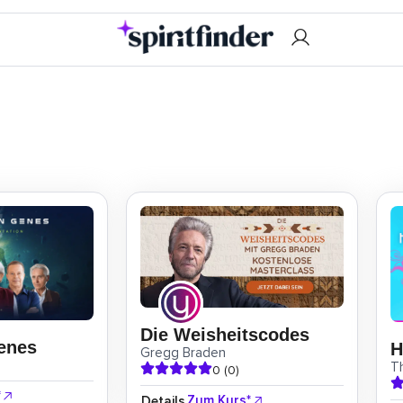
Die Weisheitscodes
enes
H
Gregg Braden
T
0 (0)
*
Zum Kurs*
Details