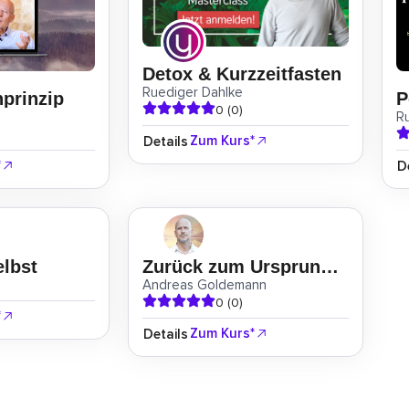
Detox & Kurzzeitfasten
Ruediger Dahlke
prinzip
0 (0)
R
Zum Kurs*
Details
*
D
elbst
Zurück zum Ursprung [Neuauflage]
Andreas Goldemann
0 (0)
*
Zum Kurs*
Details