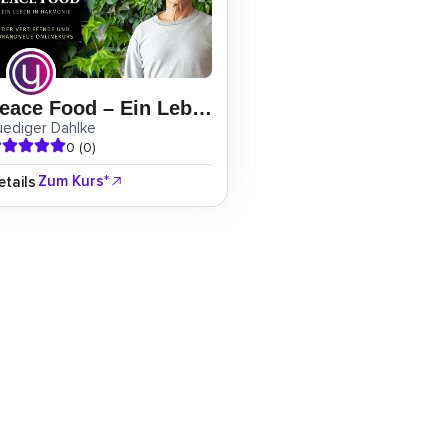
Peace Food – Ein Leben in Harmonie
uediger Dahlke
0 (0)
Zum Kurs*
etails