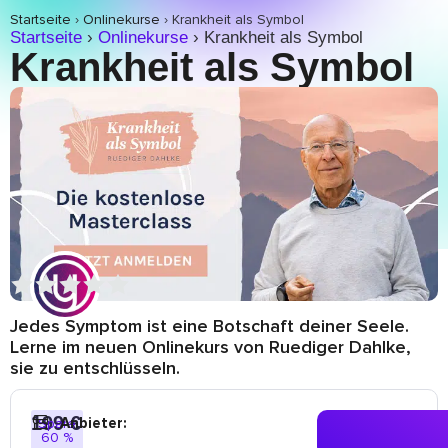
Startseite
›
Onlinekurse
›
Krankheit als Symbol
Startseite
›
Onlinekurse
›
Krankheit als Symbol
Krankheit als Symbol
Jedes Symptom ist eine Botschaft deiner Seele.
Lerne im neuen Onlinekurs von Ruediger Dahlke,
sie zu entschlüsseln.
199 €
Anbieter:
Spare
60 %